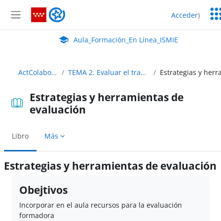
Salta al contenido principal
Ser
Aula_Formación_En Línea_ISMIE
Acceder
)
Ed
Panel lateral
Aula Virtual de EducaMadrid:
Aula_Formación_En Línea_ISMIE
ActColaborativaDigital
TEMA 2. Evaluar el trabajo en equipo. Rúbricas
Estrategias y herramientas de
evaluación
Libro
Más
Estrategias y herramientas de evaluación
Requisitos de finalización
Obejtivos
Incorporar en el aula recursos para la evaluación
formadora