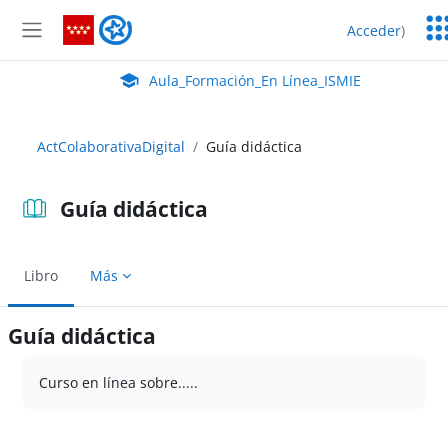
Salta al contenido principal
Ser
Aula_Formación_En Línea_ISMIE
Acceder
)
Ed
Panel lateral
Aula Virtual de EducaMadrid:
Aula_Formación_En Línea_ISMIE
ActColaborativaDigital
Guía didáctica
Guía didáctica
Libro
Más
Guía didáctica
Requisitos de finalización
Curso en línea sobre.....