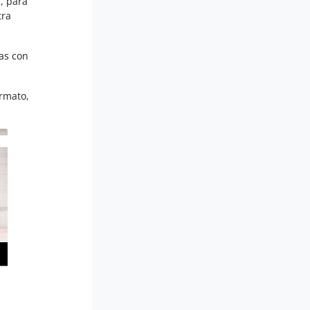
, para
tra
eas con
ormato,