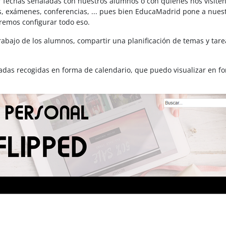
 fechas señaladas con nuestros alumnos o con quienes nos visiten
es, exámenes, conferencias, ... pues bien EducaMadrid pone a nues
remos configurar todo eso.
rabajo de los alumnos, compartir una planificación de temas y tar
adas recogidas en forma de calendario, que puedo visualizar en f