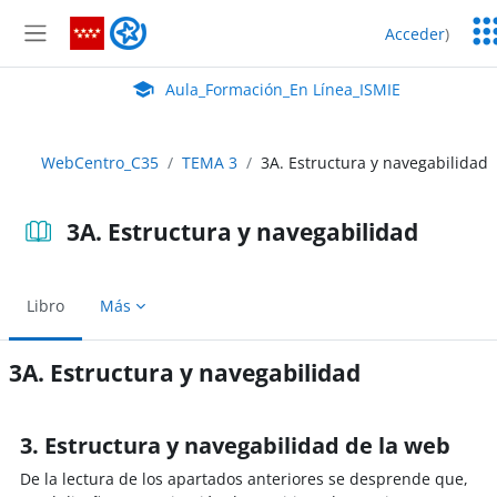
Salta al contenido principal
Ser
Aula_Formación_En Línea_ISMIE
Acceder
)
Ed
Panel lateral
Aula Virtual de EducaMadrid:
Aula_Formación_En Línea_ISMIE
WebCentro_C35
TEMA 3
3A. Estructura y navegabilidad
3A. Estructura y navegabilidad
Libro
Más
3A. Estructura y navegabilidad
Requisitos de finalización
3. Estructura y navegabilidad de la web
De la lectura de los apartados anteriores se desprende que,