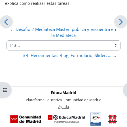
explica cómo realizar estas tareas.
← Desafío 2 Mediateca Master: publica y encuentra en 
la Mediateca
Ir a...
3B. Herramientas: Blog, Formulario, Slider, ... →
Abrir índice del curso
EducaMadrid
-
Plataforma Educativa. Comunidad de Madrid
-
Ayuda
(en ventana nueva)
Certificación
Buzó
de
anóni
conformidad
del Pl
con el
Region