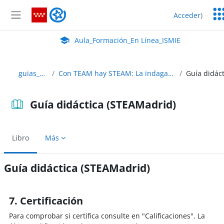
Salta al contenido principal
Ser
Aula_Formación_En Línea_ISMIE
Acceder
)
Ed
Panel lateral
Aula Virtual de EducaMadrid:
Aula_Formación_En Línea_ISMIE
guias_didacticas
Con TEAM hay STEAM: La indagación en el desarrollo de proyectos
Guía didáctica (STEAMadrid)
Libro
Más
Guía didáctica (STEAMadrid)
Requisitos de finalización
7. Certificación
Para comprobar si certifica consulte en "Calificaciones". La