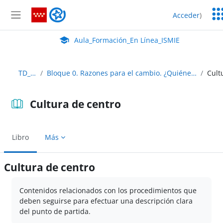
Salta al contenido principal
Ser
Aula_Formación_En Línea_ISMIE
Acceder
)
Ed
Panel lateral
Aula Virtual de EducaMadrid:
Aula_Formación_En Línea_ISMIE
TD_Abierto
Bloque 0. Razones para el cambio. ¿Quiénes somos? ¿Qué queremos ser? ¿En qué creemos?
Cultura de centro
Libro
Más
Cultura de centro
Requisitos de finalización
Contenidos relacionados con los procedimientos que
deben seguirse para efectuar una descripción clara
del punto de partida.