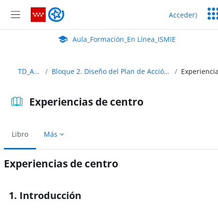
Salta al contenido principal
Ser
Aula_Formación_En Línea_ISMIE
Acceder
)
Ed
Panel lateral
Aula Virtual de EducaMadrid:
Aula_Formación_En Línea_ISMIE
TD_Abierto
Bloque 2. Diseño del Plan de Acción (Cómo hacer SELFIE)
Experiencias de centro
Libro
Más
Experiencias de centro
Requisitos de finalización
1. Introducción