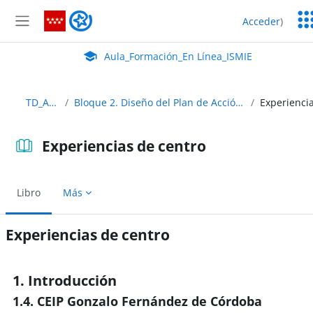
Salta al contenido principal
Ser
Aula_Formación_En Línea_ISMIE
Acceder
)
Ed
Panel lateral
Aula Virtual de EducaMadrid:
Aula_Formación_En Línea_ISMIE
TD_Abierto
Bloque 2. Diseño del Plan de Acción (Cómo hacer SELFIE)
Experiencias de centro
Libro
Más
Experiencias de centro
Requisitos de finalización
1. Introducción
1.4. CEIP Gonzalo Fernández de Córdoba