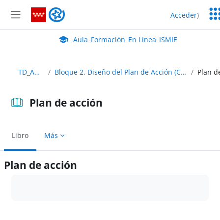
Salta al contenido principal
Ser
Aula_Formación_En Línea_ISMIE
Acceder
)
Ed
Panel lateral
Aula Virtual de EducaMadrid:
Aula_Formación_En Línea_ISMIE
TD_Abierto
Bloque 2. Diseño del Plan de Acción (Cómo hacer SELFIE)
Plan de acción
Libro
Más
Plan de acción
Requisitos de finalización