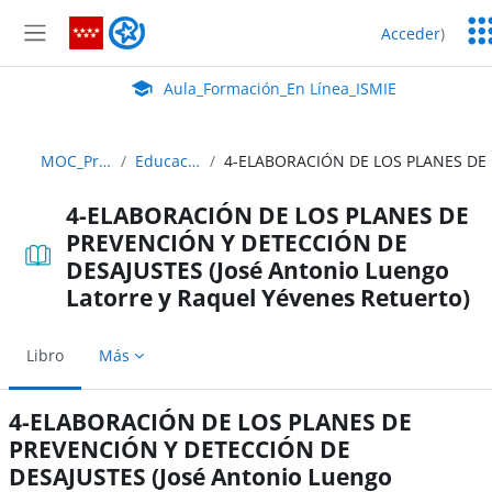
Salta al contenido principal
Ser
Aula_Formación_En Línea_ISMIE
Acceder
)
Ed
Panel lateral
Aula Virtual de EducaMadrid:
Aula_Formación_En Línea_ISMIE
MOC_Prevencion_22_23 ABIERTO
Educación Secundaria Obligatoria
4-ELABORACIÓN DE LOS PLANES DE
PREVENCIÓN Y DETECCIÓN DE
DESAJUSTES (José Antonio Luengo
Latorre y Raquel Yévenes Retuerto)
Libro
Más
4-ELABORACIÓN DE LOS PLANES DE
PREVENCIÓN Y DETECCIÓN DE
DESAJUSTES (José Antonio Luengo