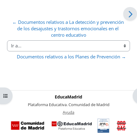
← Documentos relativos a La detección y prevención 
de los desajustes y trastornos emocionales en el 
centro educativo
Ir a...
Documentos relativos a los Planes de Prevención →
Abrir índice del curso
EducaMadrid
-
Plataforma Educativa. Comunidad de Madrid
-
Ayuda
(en ventana nueva)
Certificación
Buzó
de
anóni
conformidad
del Pl
con el
Region
Esquema
contra 