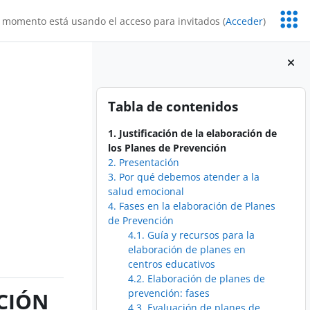
Servic
 momento está usando el acceso para invitados (
Acceder
)
Educa
Bloques
Salta Tabla de contenidos
Tabla de contenidos
1. Justificación de la elaboración de
los Planes de Prevención
2. Presentación
3. Por qué debemos atender a la
salud emocional
4. Fases en la elaboración de Planes
de Prevención
4.1. Guía y recursos para la
elaboración de planes en
centros educativos
4.2. Elaboración de planes de
prevención: fases
CIÓN
4.3. Evaluación de planes de