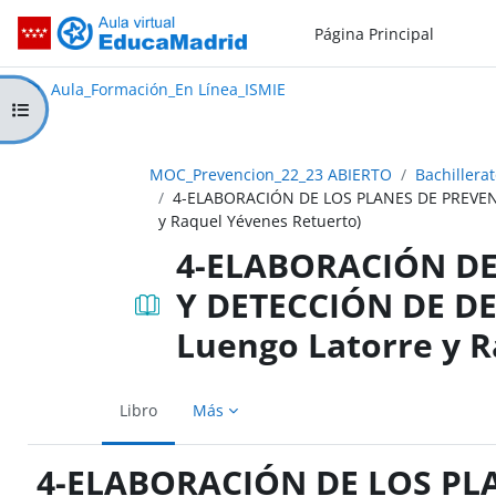
Salta al contenido principal
Página Principal
Aula_Formación_En Línea_ISMIE
Aula Virtual de EducaMadrid:
Aula_Formación_En Línea_ISMIE
Abrir índice del curso
MOC_Prevencion_22_23 ABIERTO
Bachillerat
4-ELABORACIÓN DE LOS PLANES DE PREVENC
y Raquel Yévenes Retuerto)
4-ELABORACIÓN DE
Y DETECCIÓN DE DE
Luengo Latorre y R
Libro
Más
4-ELABORACIÓN DE LOS PL