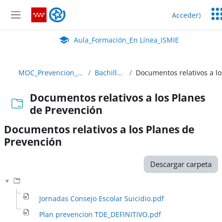
Salta al contenido principal
Ser
Aula_Formación_En Línea_ISMIE
Acceder
)
Ed
Panel lateral
Aula Virtual de EducaMadrid:
Aula_Formación_En Línea_ISMIE
MOC_Prevencion_22_23 ABIERTO
Bachillerato y FP
Documentos relativos a los Planes
de Prevención
Documentos relativos a los Planes de
Prevención
Requisitos de finalización
Descargar carpeta
Jornadas Consejo Escolar Suicidio.pdf
Plan prevencion TDE_DEFINITIVO.pdf