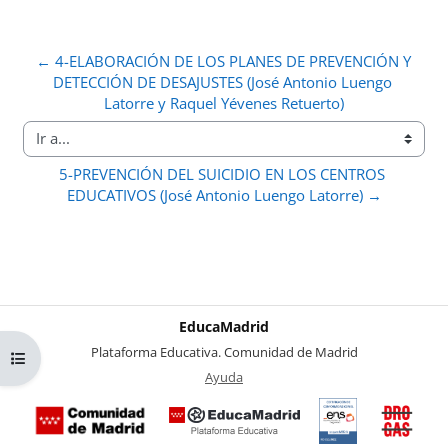
← 4-ELABORACIÓN DE LOS PLANES DE PREVENCIÓN Y 
DETECCIÓN DE DESAJUSTES (José Antonio Luengo 
Latorre y Raquel Yévenes Retuerto)
Ir a...
5-PREVENCIÓN DEL SUICIDIO EN LOS CENTROS 
EDUCATIVOS (José Antonio Luengo Latorre) →
EducaMadrid
-
Plataforma Educativa. Comunidad de Madrid
Abrir índice del curso
-
Ayuda
(en ventana nueva)
Certificación
Buzó
de
anóni
conformidad
del Pl
con el
Region