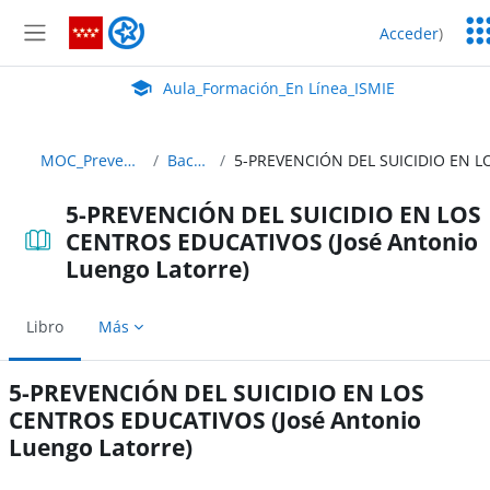
Salta al contenido principal
Ser
Aula_Formación_En Línea_ISMIE
Acceder
)
Ed
Panel lateral
Aula Virtual de EducaMadrid:
Aula_Formación_En Línea_ISMIE
MOC_Prevencion_22_23 ABIERTO
Bachillerato y FP
5-PREVENCIÓN DEL SUICIDIO EN LOS
CENTROS EDUCATIVOS (José Antonio
Luengo Latorre)
Libro
Más
5-PREVENCIÓN DEL SUICIDIO EN LOS
CENTROS EDUCATIVOS (José Antonio
Luengo Latorre)
Requisitos de finalización