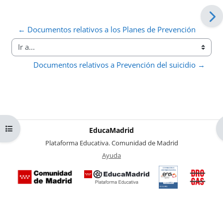
← Documentos relativos a los Planes de Prevención
Ir a...
Documentos relativos a Prevención del suicidio →
Abrir índice del curso
EducaMadrid
-
Plataforma Educativa. Comunidad de Madrid
-
Ayuda
(en ventana nueva)
Certificación
Buzó
de
anóni
conformidad
del Pl
con el
Region
Esquema
contra 
Nacional de
Drogas
Seguridad
la
(categoría
Comuni
MEDIA). El
de Mad
documento