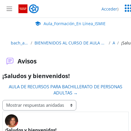
Salta al contenido principal
Ser
Aula_Formación_En Línea_ISMIE
Acceder
)
Ed
Panel lateral
Aula Virtual de EducaMadrid:
Aula_Formación_En Línea_ISMIE
bach_adultos_2edición
BIENVENIDOS AL CURSO DE AULA VIRTUAL PARA BACHILLERATO A DISTANCIA Y SEMIPRESENCIAL
Avisos
Avisos
¡Saludos y bienvenidos!
AULA DE RECURSOS PARA BACHILLERATO DE PERSONAS
ADULTAS →
Mostrar modo
¡Saludos y bienvenidos!
Número de respuestas: 0