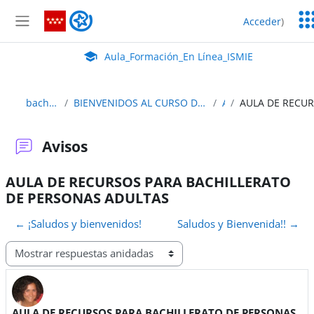
Salta al contenido principal
Ser
Aula_Formación_En Línea_ISMIE
Acceder
)
Ed
Panel lateral
Aula Virtual de EducaMadrid:
Aula_Formación_En Línea_ISMIE
bach_adultos_2edición
BIENVENIDOS AL CURSO DE AULA VIRTUAL PARA BACHILLERATO A DISTANCIA Y SEMIPRESENCIAL
Avisos
Avisos
AULA DE RECURSOS PARA BACHILLERATO
DE PERSONAS ADULTAS
← ¡Saludos y bienvenidos!
Saludos y Bienvenida!! →
Mostrar modo
AULA DE RECURSOS PARA BACHILLERATO DE PERSONAS
Número de respuestas: 0