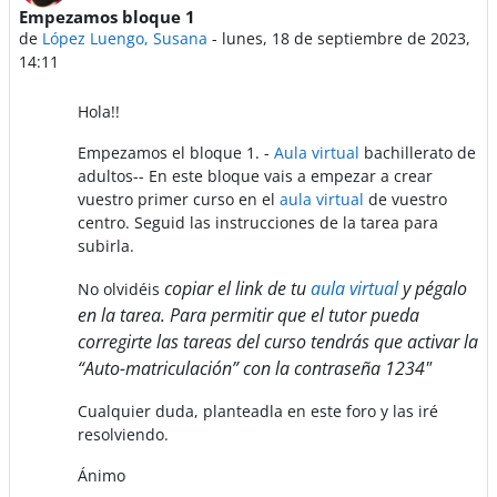
Empezamos bloque 1
Número de respuestas: 0
de
López Luengo, Susana
-
lunes, 18 de septiembre de 2023,
14:11
Hola!!
Empezamos el bloque 1. -
Aula virtual
bachillerato de
adultos-- En este bloque vais a empezar a crear
vuestro primer curso en el
aula virtual
de vuestro
centro. Seguid las instrucciones de la tarea para
subirla.
copiar el link de tu
aula virtual
y pégalo
No olvidéis
en la tarea. Para permitir que el tutor pueda
corregirte las tareas del curso tendrás que activar la
“Auto-matriculación” con la contraseña
1234"
Cualquier duda, planteadla en este foro y las iré
resolviendo.
Ánimo