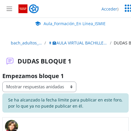
Salta al contenido principal
Ser
Aula_Formación_En Línea_ISMIE
Acceder
)
Ed
Panel lateral
Aula Virtual de EducaMadrid:
Aula_Formación_En Línea_ISMIE
bach_adultos_2edición
👩‍🏫AULA VIRTUAL BACHILLERATO ADULTOS
DUDAS BLOQUE 1
Empezamos bloque 1
Mostrar modo
Se ha alcanzado la fecha límite para publicar en este foro,
por lo que ya no puede publicar en él.