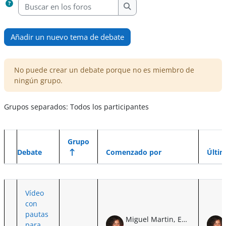
Buscar en los foros
Buscar en los foros
Añadir un nuevo tema de debate
No puede crear un debate porque no es miembro de
ningún grupo.
Grupos separados: Todos los participantes
Grupo
Debate
Comenzado por
Últi
Estado
Mostrando 1 de 1 discusiones
Vídeo
con
pautas
Miguel Martin, Eva Irene de
para