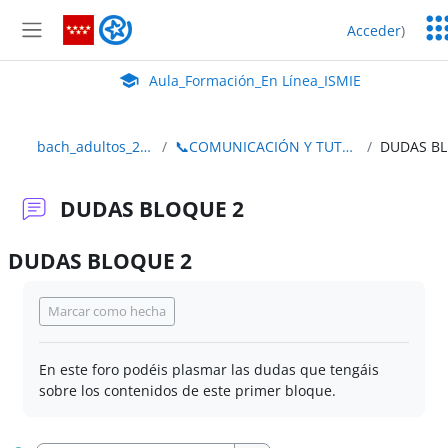
Salta al contenido principal
Ser
Aula_Formación_En Línea_ISMIE
Acceder
)
Ed
Panel lateral
Aula Virtual de EducaMadrid:
Aula_Formación_En Línea_ISMIE
bach_adultos_2edición
📞COMUNICACIÓN Y TUTORIZACIÓN
D
DUDAS BLOQUE 2
DUDAS BLOQUE 2
Requisitos de finalización
Marcar como hecha
En este foro podéis plasmar las dudas que tengáis
sobre los contenidos de este primer bloque.