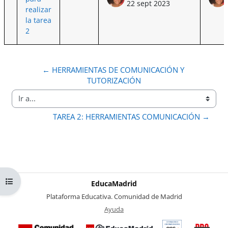
22 sept 2023
realizar
la tarea
2
← HERRAMIENTAS DE COMUNICACIÓN Y 
TUTORIZACIÓN
Ir a...
TAREA 2: HERRAMIENTAS COMUNICACIÓN →
Abrir índice del curso
EducaMadrid
-
Plataforma Educativa. Comunidad de Madrid
-
Ayuda
(en ventana nueva)
Certificación
Buzó