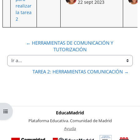
22 sept 2023
realizar
la tarea
2
← HERRAMIENTAS DE COMUNICACIÓN Y 
TUTORIZACIÓN
Ir a...
TAREA 2: HERRAMIENTAS COMUNICACIÓN →
Abrir índice del curso
EducaMadrid
-
Plataforma Educativa. Comunidad de Madrid
-
Ayuda
(en ventana nueva)
Certificación
Buzó