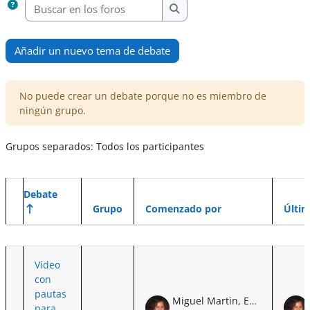
Buscar en los foros
Buscar en los foros
Añadir un nuevo tema de debate
No puede crear un debate porque no es miembro de
ningún grupo.
Grupos separados: Todos los participantes
Debate
Grupo
Comenzado por
Últi
Estado
Mostrando 1 de 1 discusiones
Vídeo
con
pautas
Miguel Martin, Eva Irene de
para