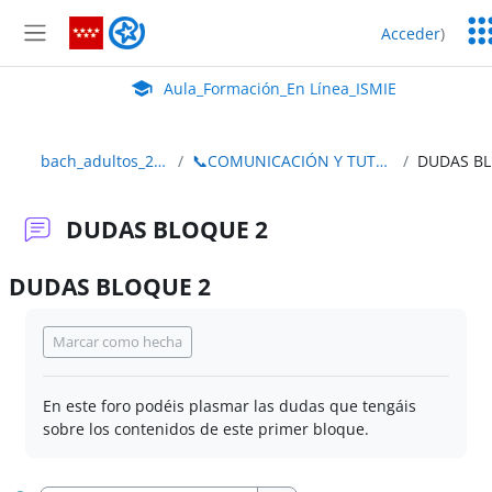
Salta al contenido principal
Ser
Aula_Formación_En Línea_ISMIE
Acceder
)
Ed
Panel lateral
Aula Virtual de EducaMadrid:
Aula_Formación_En Línea_ISMIE
bach_adultos_2edición
📞COMUNICACIÓN Y TUTORIZACIÓN
D
DUDAS BLOQUE 2
DUDAS BLOQUE 2
Requisitos de finalización
Marcar como hecha
En este foro podéis plasmar las dudas que tengáis
sobre los contenidos de este primer bloque.