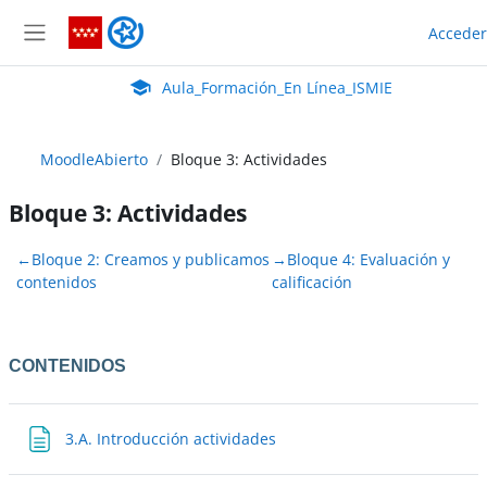
Salta al contenido principal
Aula_Formación_En Línea_ISMIE
Acceder
Panel lateral
Aula Virtual de EducaMadrid:
Aula_Formación_En Línea_ISMIE
MoodleAbierto
Bloque 3: Actividades
Bloque 3: Actividades
Perfilado de sección
←
Bloque 2: Creamos y publicamos
→
Bloque 4: Evaluación y
contenidos
calificación
CONTENIDOS
Página
3.A. Introducción actividades