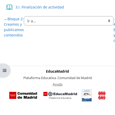
Libro
3.I. Finalización de actividad
←
Bloque 2:
Creamos y
publicamos
contenidos
Abrir índice del curso
EducaMadrid
-
Plataforma Educativa. Comunidad de Madrid
-
Ayuda
(en ventana nueva)
Certificación
Buzó
de
anóni
conformidad
del Pl
con el
Region
Esquema
contra 
Nacional de
Drogas
Seguridad
la
(categoría
Comuni