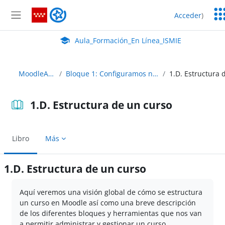
Salta al contenido principal
Ser
Aula_Formación_En Línea_ISMIE
Acceder
)
Ed
Panel lateral
Aula Virtual de EducaMadrid:
Aula_Formación_En Línea_ISMIE
MoodleAbierto
Bloque 1: Configuramos nuestro curso
1.D. Estructura de un curso
Libro
Más
1.D. Estructura de un curso
Requisitos de finalización
Aquí veremos una visión global de cómo se estructura
un curso en Moodle así como una breve descripción
de los diferentes bloques y herramientas que nos van
a permitir administrar y gestionar un curso.