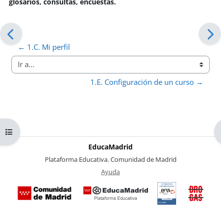
glosarios, consultas, encuestas.
← 1.C. Mi perfil
Ir a...
1.E. Configuración de un curso →
Abrir índice del curso
EducaMadrid
-
Plataforma Educativa. Comunidad de Madrid
-
Ayuda
(en ventana nueva)
Certificación
Buzó
de
anóni
conformidad
del Pl
con el
Region
Esquema
contra 
Nacional de
Drogas
Seguridad