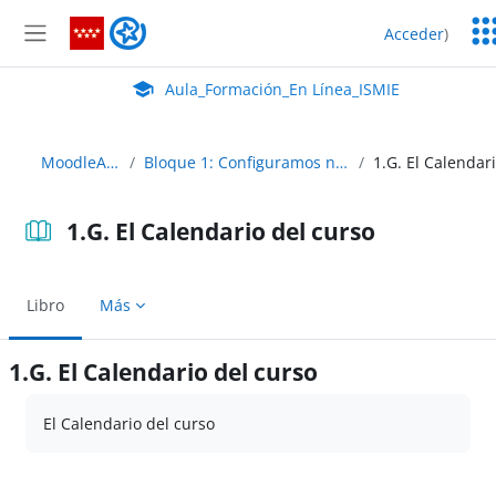
Salta al contenido principal
Ser
Aula_Formación_En Línea_ISMIE
Acceder
)
Ed
Panel lateral
Aula Virtual de EducaMadrid:
Aula_Formación_En Línea_ISMIE
MoodleAbierto
Bloque 1: Configuramos nuestro curso
1.G. El Calendario del curso
Libro
Más
1.G. El Calendario del curso
Requisitos de finalización
El Calendario del curso