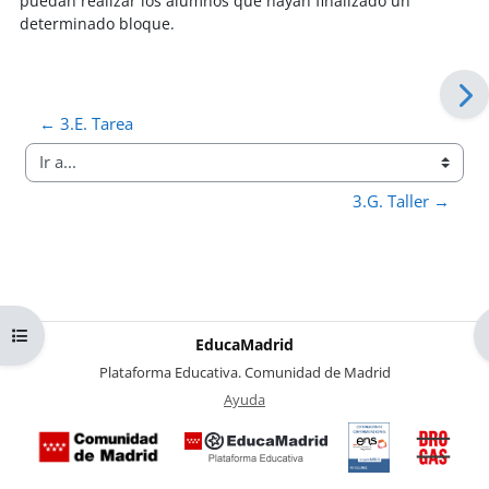
puedan realizar los alumnos que hayan finalizado un
determinado bloque.
← 3.E. Tarea
Ir a...
3.G. Taller →
Abrir índice del curso
EducaMadrid
-
Plataforma Educativa. Comunidad de Madrid
-
Ayuda
(en ventana nueva)
Certificación
Buzó
de
anóni
conformidad
del Pl
con el
Region
Esquema
contra 