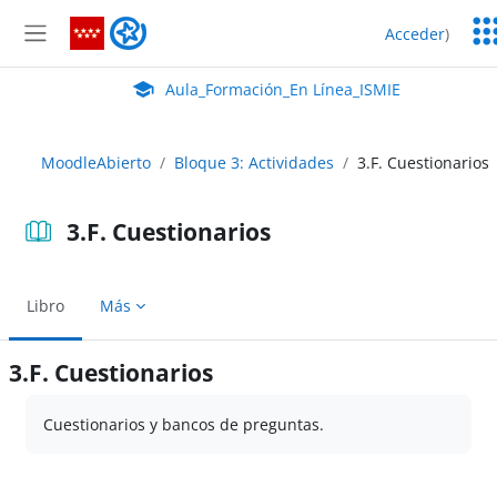
Salta al contenido principal
Ser
Aula_Formación_En Línea_ISMIE
Acceder
)
Ed
Panel lateral
Aula Virtual de EducaMadrid:
Aula_Formación_En Línea_ISMIE
MoodleAbierto
Bloque 3: Actividades
3.F. Cuestionarios
3.F. Cuestionarios
Libro
Más
3.F. Cuestionarios
Requisitos de finalización
Cuestionarios y bancos de preguntas.