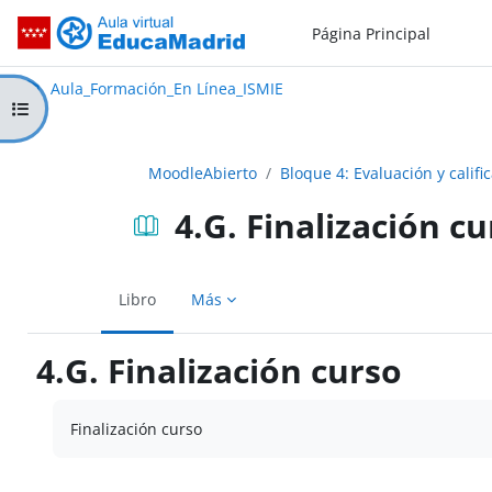
Salta al contenido principal
Página Principal
Aula_Formación_En Línea_ISMIE
Aula Virtual de EducaMadrid:
Aula_Formación_En Línea_ISMIE
Abrir índice del curso
MoodleAbierto
Bloque 4: Evaluación y califi
4.G. Finalización c
Libro
Más
4.G. Finalización curso
Requisitos de finalización
Finalización curso