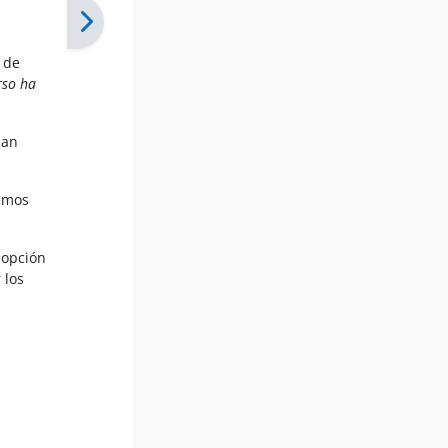
 de
rso ha
han
remos
 opción
 los