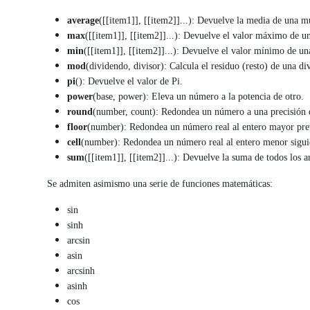
average
([[item1]], [[item2]]...): Devuelve la media de una m
max
([[item1]], [[item2]]...): Devuelve el valor máximo de un
min
([[item1]], [[item2]]...): Devuelve el valor mínimo de un
mod
(dividendo, divisor): Calcula el residuo (resto) de una di
pi
(): Devuelve el valor de Pi.
power
(base, power): Eleva un número a la potencia de otro.
round
(number, count): Redondea un número a una precisión 
floor
(number): Redondea un
número real al entero mayor pre
cell
(number):
Redondea un
número real al entero menor sigui
sum
([[item1]], [[item2]]...): Devuelve la suma de todos los 
Se admiten asimismo una serie de funciones matemáticas:
sin
sinh
arcsin
asin
arcsinh
asinh
cos