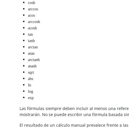
cosh
arccos
acos
arccosh
acosh
tan
tanh
arctan
atan
arctanh
atanh
sqrt
abs
ln
log
exp
Las fórmulas siempre deben incluir al menos una referenc
mostrarán. No se puede escribir una fórmula basada si
El resultado de un cálculo manual prevalece frente a las