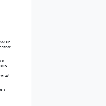
gnar un
ntificar
a o
todos
os Id
'
as al