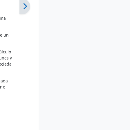
una
de un
álculo
unes y
ociada
 cada
r o