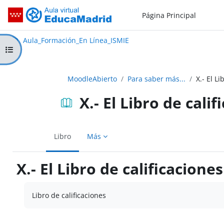
Salta al contenido principal
Página Principal
Aula_Formación_En Línea_ISMIE
Aula Virtual de EducaMadrid:
Aula_Formación_En Línea_ISMIE
Abrir índice del curso
MoodleAbierto
Para saber más...
X.- El L
X.- El Libro de cali
Libro
Más
X.- El Libro de calificacion
Requisitos de finalización
Libro de calificaciones