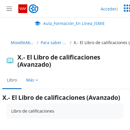
Salta al contenido principal
Ser
Aula_Formación_En Línea_ISMIE
Acceder
)
Ed
Panel lateral
Aula Virtual de EducaMadrid:
Aula_Formación_En Línea_ISMIE
MoodleAbierto
Para saber más...
X.- El Libro de calificaciones
(Avanzado)
Libro
Más
X.- El Libro de calificaciones (Avanzado)
Requisitos de finalización
Libro de calificaciones