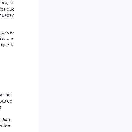
ora, su
los que
 pueden
cidas es
 más que
 que la
ración
pto de
s
público
tenido