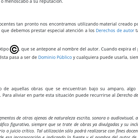
s o menoscabo a su reputación.
 docentes tan pronto nos encontramos utilizando material creado p
o que debemos prestar especial atención a los
Derechos de autor
t
otipo
, que se antepone al nombre del autor. Cuando expira el 
ésta pasa a ser de
Dominio Público
y cualquiera puede usarla, sie
o de aquellas obras que se encuentran bajo su amparo, algo
Para aliviar en parte esta situación puede recurrirse al
Derecho de
agmentos de otras ajenas de naturaleza escrita, sonora o audiovisual, 
áfico figurativo, siempre que se trate de obras ya divulgadas y su incl
rio o juicio crítico. Tal utilización sólo podrá realizarse con fines doce
n de esa incorporación e indicando la fuente y el nombre del autor de