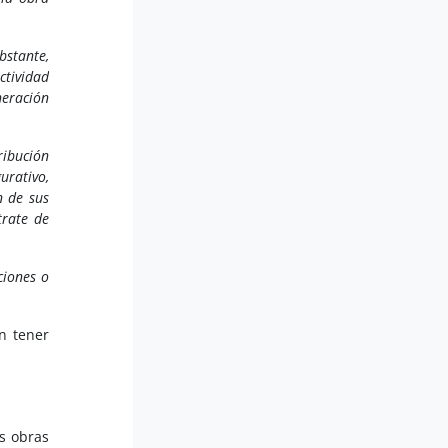
bstante,
ctividad
neración
ribución
urativo,
n de sus
trate de
ciones o
n tener
as obras