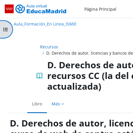
Salta al contenido principal
Página Principal
Aula_Formación_En Línea_ISMIE
Aula Virtual de EducaMadrid:
Aula_Formación_En Línea_ISMIE
Abrir índice del curso
Recursos
D. Derechos de autor, licencias y bancos de
D. Derechos de auto
recursos CC (la del
actualizada)
Libro
Más
D. Derechos de autor, licenc