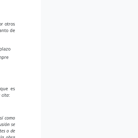
or otros
anto de
plazo
mpre
 que es
 cita
:
así como
usión se
ntes o de
 la obra