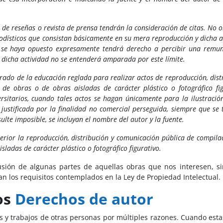
 de reseñas o revista de prensa tendrán la consideración de citas. No o
iodísticos que consistan básicamente en su mera reproducción y dicha a
no se haya opuesto expresamente tendrá derecho a percibir una remu
, dicha actividad no se entenderá amparada por este límite.
orado de la educación reglada para realizar actos de reproducción, dist
e obras o de obras aisladas de carácter plástico o fotográfico fig
ersitarios, cuando tales actos se hagan únicamente para la ilustració
 justificada por la finalidad no comercial perseguida, siempre que se 
sulte imposible, se incluyan el nombre del autor y la fuente.
rior la reproducción, distribución y comunicación pública de compila
ladas de carácter plástico o fotográfico figurativo.
sión de algunas partes de aquellas obras que nos interesen, si
n los requisitos contemplados en la Ley de Propiedad Intelectual.
os
Derechos de autor
les y trabajos de otras personas por múltiples razones. Cuando est