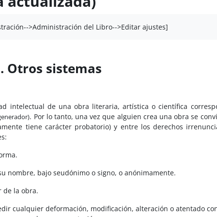
 actualizada)
tración-->Administración del Libro-->Editar ajustes]
a. Otros sistemas
 intelectual de una obra literaria, artística o científica corres
. Por lo tanto, una vez que alguien crea una obra se conv
 generador)
camente tiene carácter probatorio) y entre los derechos irrenunci
es:
forma.
n su nombre, bajo seudónimo o signo, o anónimamente.
r de la obra.
mpedir cualquier deformación, modificación, alteración o atentado co