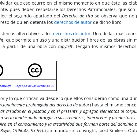
olvidar que eso ocurre en el mismo momento en que éste las elab
nte, pues deben respetarse los Derechos Patrimoniales, que son 
e lee el segundo apartado del
Derecho de cita
se observa que no
preso de quien detenta los
derechos de autor
de dicho libro.
istemas alternativos a los
derechos de autor
. Una de las más cono
ht
, que permite un uso y una distribución libres de las obras sin
as a partir de una obra con
copyleft
, tengan los mismos derechos
copyleft
logotipo de las licencias CC
or y lo que critican va desde lo que ellos consideran como una du
rcionalmente prolongada del derecho de autor
) hasta el mismo conce
ras creadas en el pasado y en el presente, y agregan elementos al corpu
o sería inadecuado otorgar a sus creadores, intérpretes y productores
ira en el conocimiento y la creatividad que forman parte del dominio 
 Boyle, 1996:42, 53-59
). (Un mundo sin copyright, Joost Smikers. Ob