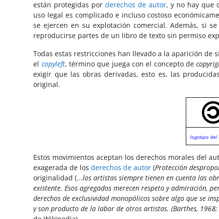
están protegidas por
derechos de autor
, y no hay que 
uso legal es complicado e incluso costoso económicame
se ejercen en su explotación comercial. Además, si s
reproducirse partes de un libro de texto sin permiso ex
Todas estas restricciones han llevado a la aparición de s
el
copyleft
, término que juega con el concepto de
copyrig
exigir que las obras derivadas, esto es, las producid
original.
logotipo del 
Estos movimientos aceptan los derechos morales del aut
exagerada de los
derechos de autor
(
Protección despropo
originalidad (...
los artistas siempre tienen en cuenta las ob
existente. Esos agregados merecen respeto y admiración, per
derechos de exclusividad monopólicos sobre algo que se insp
y son producto de la labor de otros artistas. (Barthes, 1968;
de Wikipedia).