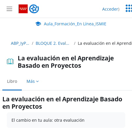
Salta al contenido principal
Ser
Aula_Formación_En Línea_ISMIE
Acceder
)
Ed
Panel lateral
Aula Virtual de EducaMadrid:
Aula_Formación_En Línea_ISMIE
ABP_IyP_Abierto
BLOQUE 2. Evaluación en el ABP
La evaluación en el Aprendizaje
Basado en Proyectos
Libro
Más
La evaluación en el Aprendizaje Basado
en Proyectos
Requisitos de finalización
El cambio en tu aula: otra evaluación