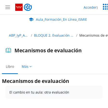
Salta al contenido principal
Ser
Aula_Formación_En Línea_ISMIE
Acceder
)
Ed
Panel lateral
Aula Virtual de EducaMadrid:
Aula_Formación_En Línea_ISMIE
ABP_IyP_Abierto
BLOQUE 2. Evaluación en el ABP
Mecanismos de evaluación
Libro
Más
Mecanismos de evaluación
Requisitos de finalización
El cambio en tu aula: otra evaluación