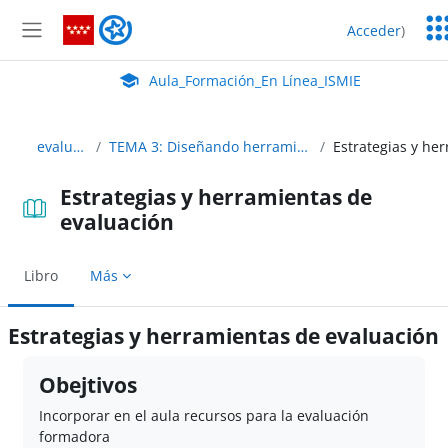
Salta al contenido principal
Ser
Aula_Formación_En Línea_ISMIE
Acceder
)
Ed
Panel lateral
Aula Virtual de EducaMadrid:
Aula_Formación_En Línea_ISMIE
evaluacion_c26
TEMA 3: Diseñando herramientas para evaluar nuestra tarea
Estrategias y herramientas de
evaluación
Libro
Más
Estrategias y herramientas de evaluación
Requisitos de finalización
Obejtivos
Incorporar en el aula recursos para la evaluación
formadora