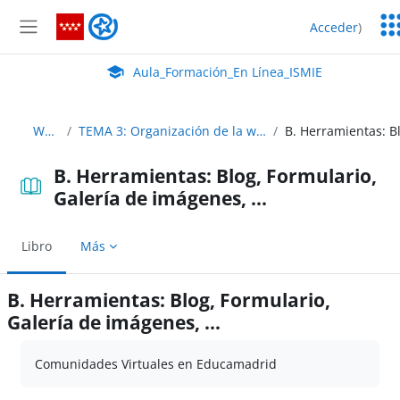
Salta al contenido principal
Ser
Aula_Formación_En Línea_ISMIE
Acceder
)
Ed
Panel lateral
Aula Virtual de EducaMadrid:
Aula_Formación_En Línea_ISMIE
WebCentro
TEMA 3: Organización de la web, recursos colaborativos, navegación y usabilidad
B. Herramientas: Blog, Formulario,
Galería de imágenes, ...
Libro
Más
B. Herramientas: Blog, Formulario,
Galería de imágenes, ...
Requisitos de finalización
Comunidades Virtuales en Educamadrid