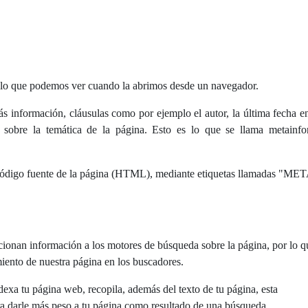
a lo que podemos ver cuando la abrimos desde un navegador.
 información, cláusulas como por ejemplo el autor, la última fecha e
ve sobre la temática de la página. Esto es lo que se llama metainf
código fuente de la página (HTML), mediante etiquetas llamadas "MET
cionan información a los motores de búsqueda sobre la página, por lo q
iento de nuestra página en los buscadores.
xa tu página web, recopila, además del texto de tu página, esta
ra darle más peso a tu página como resultado de una búsqueda.