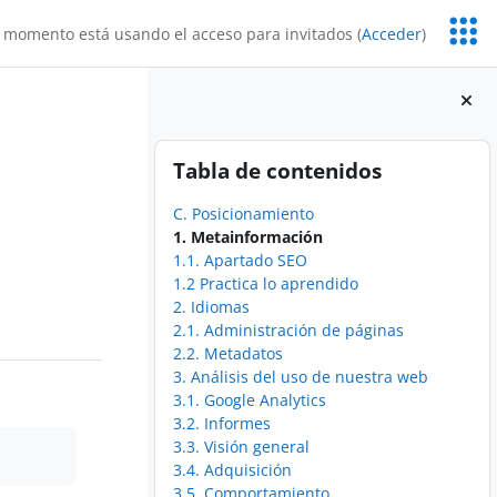
Servic
 momento está usando el acceso para invitados (
Acceder
)
Educa
Bloques
Salta Tabla de contenidos
Tabla de contenidos
C. Posicionamiento
1. Metainformación
1.1. Apartado SEO
1.2 Practica lo aprendido
2. Idiomas
2.1. Administración de páginas
2.2. Metadatos
3. Análisis del uso de nuestra web
3.1. Google Analytics
3.2. Informes
3.3. Visión general
3.4. Adquisición
3.5. Comportamiento