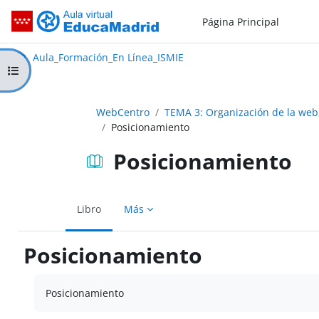
Salta al contenido principal
Página Principal
Aula_Formación_En Línea_ISMIE
Aula Virtual de EducaMadrid:
Aula_Formación_En Línea_ISMIE
Abrir índice del curso
WebCentro
TEMA 3: Organización de la web,
Posicionamiento
Posicionamiento
Libro
Más
Posicionamiento
Requisitos de finalización
Posicionamiento