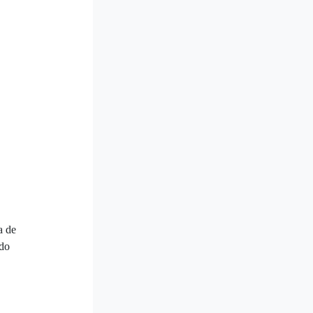
a de
ado