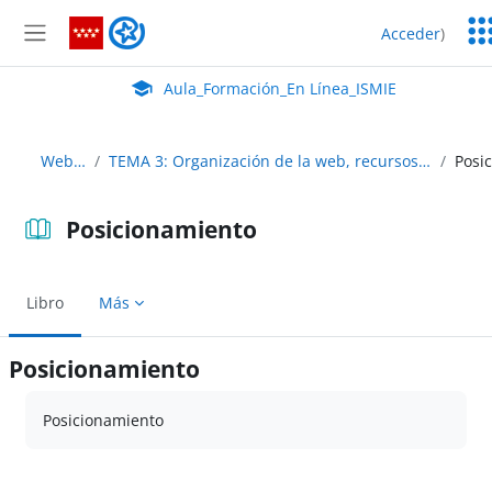
Salta al contenido principal
Ser
Aula_Formación_En Línea_ISMIE
Acceder
)
Ed
Panel lateral
Aula Virtual de EducaMadrid:
Aula_Formación_En Línea_ISMIE
WebCentro
TEMA 3: Organización de la web, recursos colaborativos, navegación y usabilidad
Posicionamiento
Libro
Más
Posicionamiento
Requisitos de finalización
Posicionamiento