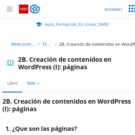
Salta al contenido principal
Ser
Aula_Formación_En Línea_ISMIE
Acceder
)
Ed
Panel lateral
Aula Virtual de EducaMadrid:
Aula_Formación_En Línea_ISMIE
WebCentro_C35
TEMA 2
2B. Creación de contenidos en
WordPress (I): páginas
Libro
Más
2B. Creación de contenidos en WordPress
(I): páginas
Requisitos de finalización
1. ¿Que son las páginas?