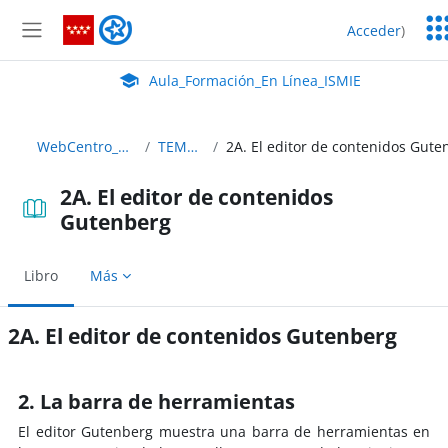
Salta al contenido principal
Ser
Aula_Formación_En Línea_ISMIE
Acceder
)
Ed
Panel lateral
Aula Virtual de EducaMadrid:
Aula_Formación_En Línea_ISMIE
WebCentro_C35
TEMA 2
2A. El editor de contenidos
Gutenberg
Libro
Más
2A. El editor de contenidos Gutenberg
Requisitos de finalización
2. La barra de herramientas
El editor Gutenberg muestra una barra de herramientas en