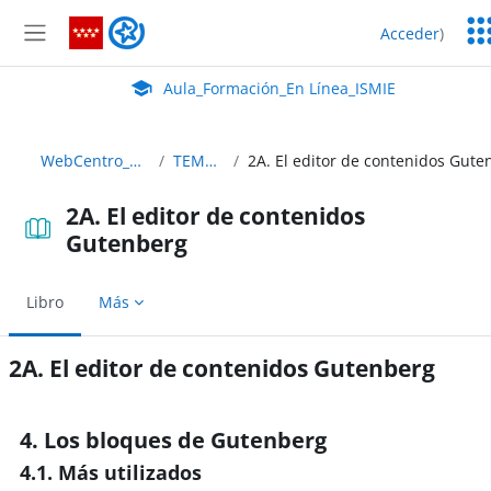
Salta al contenido principal
Ser
Aula_Formación_En Línea_ISMIE
Acceder
)
Ed
Panel lateral
Aula Virtual de EducaMadrid:
Aula_Formación_En Línea_ISMIE
WebCentro_C35
TEMA 2
2A. El editor de contenidos
Gutenberg
Libro
Más
2A. El editor de contenidos Gutenberg
Requisitos de finalización
4. Los bloques de Gutenberg
4.1. Más utilizados