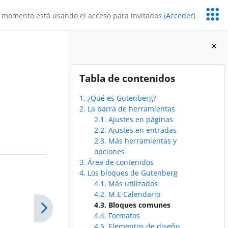
Servic
 momento está usando el acceso para invitados (
Acceder
)
Educa
Bloques
Salta Tabla de contenidos
Tabla de contenidos
1. ¿Qué es Gutenberg?
2. La barra de herramientas
2.1. Ajustes en páginas
2.2. Ajustes en entradas
2.3. Más herramientas y
opciones
3. Área de contenidos
4. Los bloques de Gutenberg
4.1. Más utilizados
4.2. M.E Calendario
4.3. Bloques comunes
4.4. Formatos
4.5. Elementos de diseño