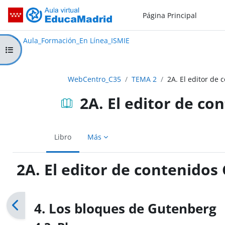
Salta al contenido principal
Página Principal
Aula_Formación_En Línea_ISMIE
Aula Virtual de EducaMadrid:
Aula_Formación_En Línea_ISMIE
Abrir índice del curso
WebCentro_C35
TEMA 2
2A. El editor de
2A. El editor de c
Libro
Más
2A. El editor de contenido
Requisitos de finalización
4. Los bloques de Gutenberg