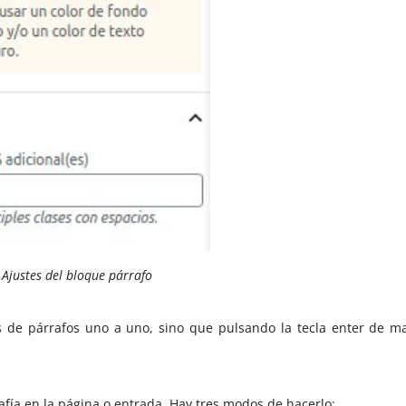
Ajustes del bloque párrafo
 de párrafos uno a uno, sino que pulsando la tecla enter de m
afía en la página o entrada. Hay tres modos de hacerlo: