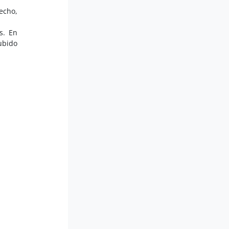
echo,
s. En
ubido