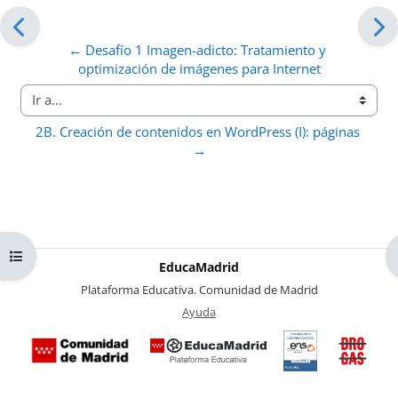
← Desafío 1 Imagen-adicto: Tratamiento y 
optimización de imágenes para Internet
Ir a...
2B. Creación de contenidos en WordPress (I): páginas 
→
Abrir índice del curso
EducaMadrid
-
Plataforma Educativa. Comunidad de Madrid
-
Ayuda
(en ventana nueva)
Certificación
Buzó
de
anóni
conformidad
del Pl
con el
Region
Esquema
contra 
Nacional de
Drogas