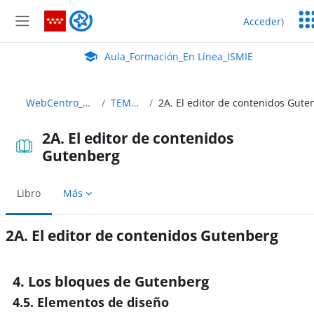
Salta al contenido principal
Ser
Aula_Formación_En Línea_ISMIE
Acceder
)
Ed
Panel lateral
Aula Virtual de EducaMadrid:
Aula_Formación_En Línea_ISMIE
WebCentro_C35
TEMA 2
2A. El editor de contenidos
Gutenberg
Libro
Más
2A. El editor de contenidos Gutenberg
Requisitos de finalización
4. Los bloques de Gutenberg
4.5. Elementos de diseño