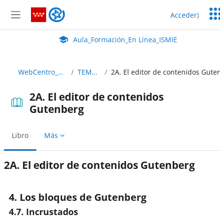
Salta al contenido principal
Ser
Aula_Formación_En Línea_ISMIE
Acceder
)
Ed
Panel lateral
Aula Virtual de EducaMadrid:
Aula_Formación_En Línea_ISMIE
WebCentro_C35
TEMA 2
2A. El editor de contenidos
Gutenberg
Libro
Más
2A. El editor de contenidos Gutenberg
Requisitos de finalización
4. Los bloques de Gutenberg
4.7. Incrustados