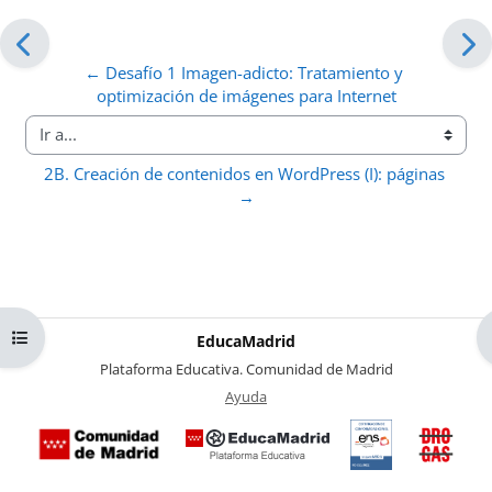
← Desafío 1 Imagen-adicto: Tratamiento y 
optimización de imágenes para Internet
Ir a...
2B. Creación de contenidos en WordPress (I): páginas 
→
Abrir índice del curso
EducaMadrid
-
Plataforma Educativa. Comunidad de Madrid
-
Ayuda
(en ventana nueva)
Certificación
Buzó
de
anóni
conformidad
del Pl
con el
Region
Esquema
contra 
Nacional de