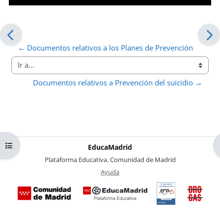
← Documentos relativos a los Planes de Prevención
Ir a...
Documentos relativos a Prevención del suicidio →
Abrir índice del curso
EducaMadrid
-
Plataforma Educativa. Comunidad de Madrid
-
Ayuda
(en ventana nueva)
Certificación
Buzó
de
anóni
conformidad
del Pl
con el
Region
Esquema
contra 
Nacional de
Drogas