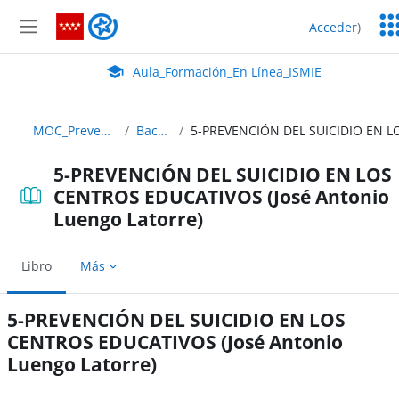
Salta al contenido principal
Ser
Aula_Formación_En Línea_ISMIE
Acceder
)
Ed
Panel lateral
Aula Virtual de EducaMadrid:
Aula_Formación_En Línea_ISMIE
MOC_Prevencion_22_23 ABIERTO
Bachillerato y FP
5-PREVENCIÓN DEL SUICIDIO EN LOS
CENTROS EDUCATIVOS (José Antonio
Luengo Latorre)
Libro
Más
5-PREVENCIÓN DEL SUICIDIO EN LOS
CENTROS EDUCATIVOS (José Antonio
Luengo Latorre)
Requisitos de finalización