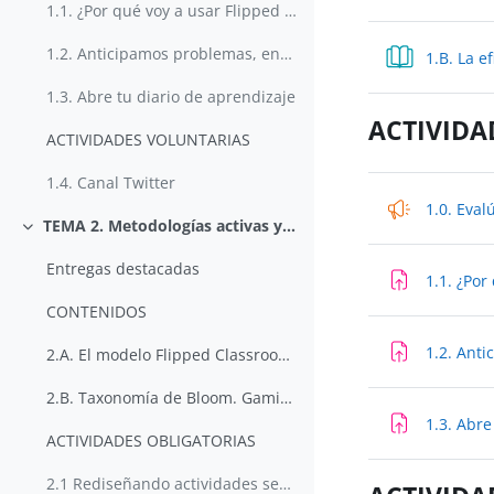
1.1. ¿Por qué voy a usar Flipped Classroom en mi aula?
1.2. Anticipamos problemas, encontramos soluciones
1.B. La e
1.3. Abre tu diario de aprendizaje
ACTIVIDA
ACTIVIDADES VOLUNTARIAS
1.4. Canal Twitter
1.0. Eval
TEMA 2. Metodologías activas y el modelo Flipped Classroom
Colapsar
Entregas destacadas
1.1. ¿Por
CONTENIDOS
1.2. Ant
2.A. El modelo Flipped Classroom y su relación con metodologías didácticas innovadoras
2.B. Taxonomía de Bloom. Gamificación
1.3. Abre
ACTIVIDADES OBLIGATORIAS
2.1 Rediseñando actividades según la taxonomía de Bloom