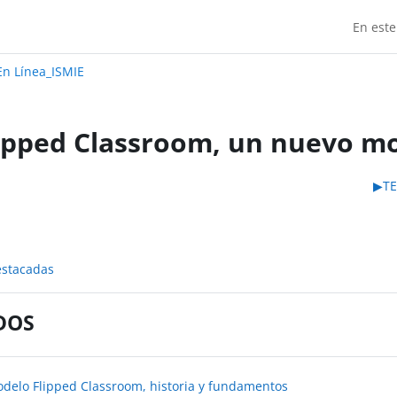
En este
Madrid:
n Línea_ISMIE
ipped Classroom, un nuevo m
do de sección
▶︎
TE
estacadas
DOS
Libro
modelo Flipped Classroom, historia y fundamentos