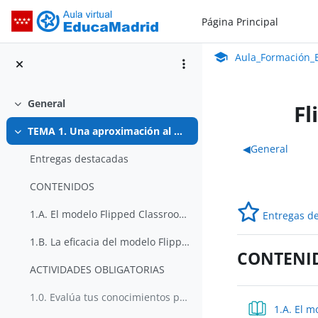
Salta al contenido principal
Página Principal
Aula_Formación_En Línea_ISMIE
Aula Virtual de Educa
Aula_Formación_E
General
Fl
Colapsar
TEMA 1. Una aproximación al Modelo Flipped Classroom
Colapsar
Perfila
◀︎
General
Entregas destacadas
CONTENIDOS
1.A. El modelo Flipped Classroom, historia y fundamentos
Entregas d
1.B. La eficacia del modelo Flipped Classroom
CONTENI
ACTIVIDADES OBLIGATORIAS
1.0. Evalúa tus conocimientos previos
1.A. El 