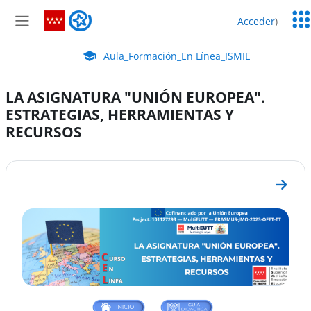
Salta al contenido principal
Serv
Aula_Formación_En Línea_ISMIE
Acceder
)
Edu
Panel lateral
Aula Virtual de EducaMadrid:
Aula_Formación_En Línea_ISMIE
LA ASIGNATURA "UNIÓN EUROPEA".
ESTRATEGIAS, HERRAMIENTAS Y
RECURSOS
Perfilado de sección
Ir a s