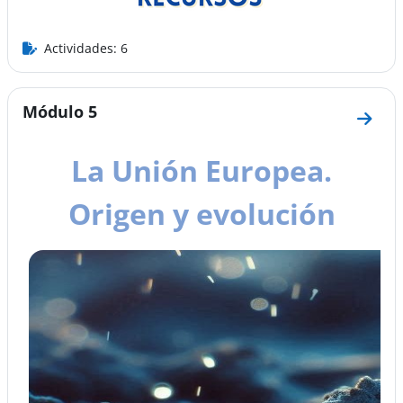
Actividades: 6
Módulo 5
Ir a 
La Unión Europea.
Origen y evolución