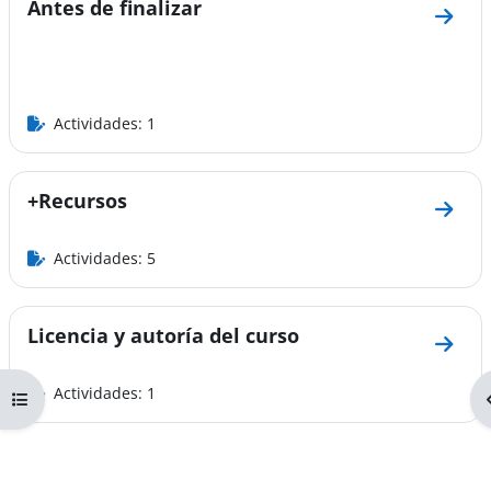
Antes de finalizar
Ir a s
Actividades: 1
+Recursos
Ir a 
Actividades: 5
Licencia y autoría del curso
Ir a s
Actividades: 1
Abrir índice del curso