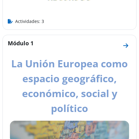
Actividades: 3
Módulo 1
Ir a 
La Unión Europea como
espacio geográfico,
económico, social y
político